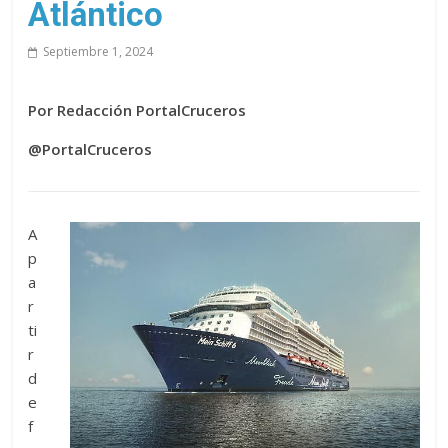
Atlántico
Septiembre 1, 2024
Por Redacción PortalCruceros
@PortalCruceros
A
p
a
r
ti
r
d
e
f