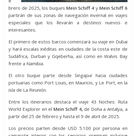
e
brero de 2025, los buques
Mein Schiff 4
y
Mein Schiff 6
partirán de sus zonas de navegación invernal en viajes
especiales que los llevarán a destinos nuevos e
interesantes.
El primero de estos barcos comenzará su viaje en Dubai
y hará escalas inéditas en ciudades de la costa este de
Sudáfrica, Durban y Gqeberha, así como en Walvis Bay
frente a Namibia.
El otro buque parte desde Singapur hacia ciudades
portuarias como Port Louis, en Mauricio, y Le Port, en la
isla de La Reunión.
Entre los itinerarios destaca el viaje 43 Noches: Ruta
World Explorer en el
Mein Schiff 4,
de Doha a Antalya, a
partir del 25 de febrero y hasta el 9 de abril de 2025.
Los precios parten desde USD 5.100 por persona en
camarote interior con los servicios premium inclusive