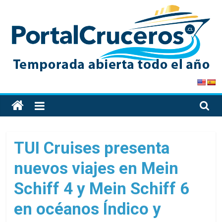
Skip
to
content
PortalCruceros
Toda
la
información
de
TUI Cruises presenta
cruceros
nuevos viajes en Mein
en
un
Schiff 4 y Mein Schiff 6
solo
sitio
en océanos Índico y