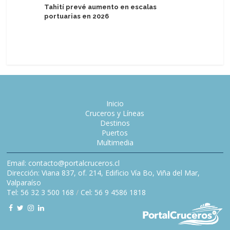
Tahití prevé aumento en escalas
Silversea
portuarias en 2026
2028 con
Inicio
Cruceros y Líneas
Destinos
Puertos
Multimedia
Email: contacto@portalcruceros.cl
Dirección: Viana 837, of. 214, Edificio Vía Bo, Viña del Mar,
Valparaíso
Tel: 56 32 3 500 168
/
Cel: 56 9 4586 1818