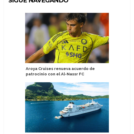
SIGUE NAVEGANDO
Aroya Cruises renueva acuerdo de
Investiga
patrocinio con el Al-Nassr FC
Corinthi