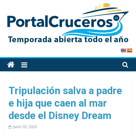
Skip
to
content
PortalCruceros
Toda
la
información
de
Tripulación salva a padre
cruceros
e hija que caen al mar
en
un
desde el Disney Dream
solo
sitio
Junio 30, 2025