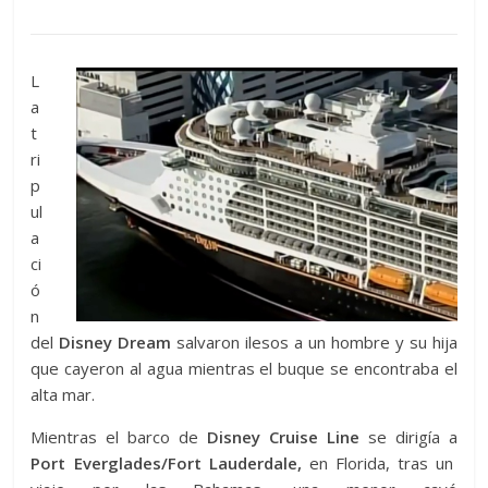
L
a
t
ri
p
ul
a
ci
ó
n
del
Disney Dream
salvaron ilesos a un hombre y su hija
que cayeron al agua mientras el buque se encontraba el
alta mar.
Mientras el barco de
Disney Cruise Line
se dirigía a
Port Everglades/Fort Lauderdale,
en Florida, tras un