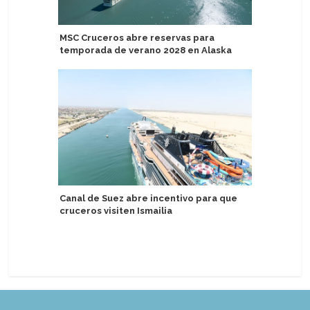
MSC Cruceros abre reservas para
Pandaw a
temporada de verano 2028 en Alaska
Hooghly 
de tres 
Canal de Suez abre incentivo para que
cruceros visiten Ismailia
Century 
Egipto co
2027