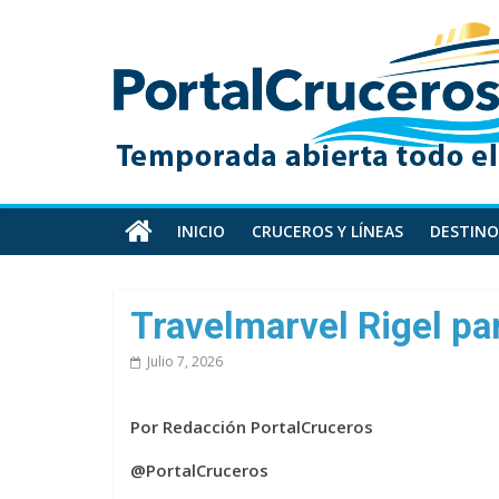
Skip
PortalCruceros
to
content
Toda
la
información
de
cruceros
en
INICIO
CRUCEROS Y LÍNEAS
DESTINO
un
solo
sitio
Travelmarvel Rigel par
Julio 7, 2026
Por Redacción PortalCruceros
@PortalCruceros