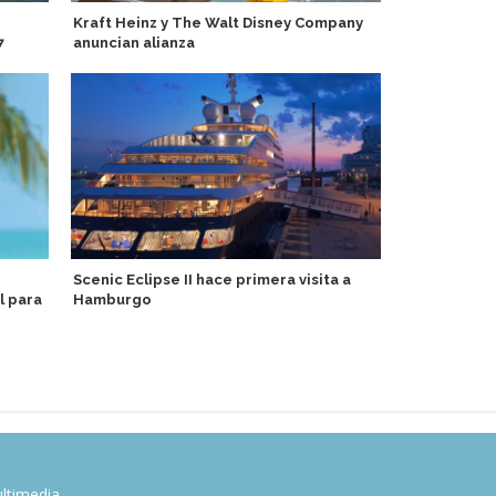
Kraft Heinz y The Walt Disney Company
Puerto de V
7
anuncian alianza
energía en t
Scenic Eclipse II hace primera visita a
Aurora Expe
l para
Hamburgo
descuentos 
con Program
ltimedia