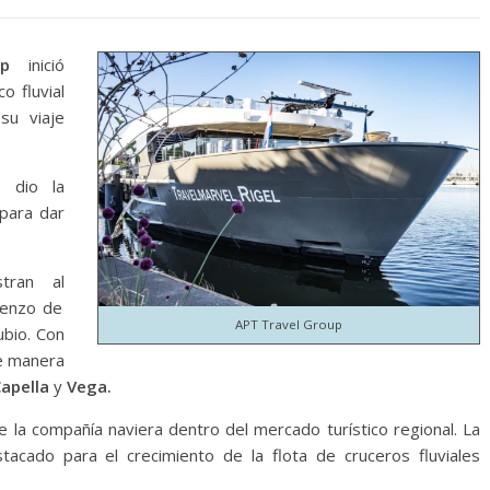
p
inició
o fluvial
u viaje
 dio la
para dar
tran al
ienzo de
APT Travel Group
ubio. Con
de manera
Capella
y
Vega.
e la compañía naviera dentro del mercado turístico regional. La
acado para el crecimiento de la flota de cruceros fluviales