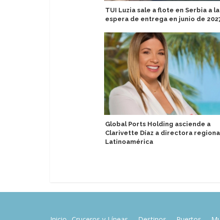
TUI Luzia sale a flote en Serbia a la
espera de entrega en junio de 202
Global Ports Holding asciende a
Clarivette Díaz a directora regiona
Latinoamérica
Inicio
Cruceros y Líneas
Destinos
Puertos
Mu