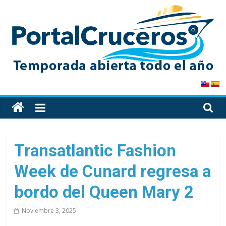
Skip
to
content
PortalCruceros
Toda
la
información
de
Transatlantic Fashion
cruceros
Week de Cunard regresa a
en
un
bordo del Queen Mary 2
solo
sitio
Noviembre 3, 2025