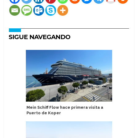
SIGUE NAVEGANDO
Mein Schiff Flow hace primera visita a
Mitsui O.
Puerto de Koper
rebaja p