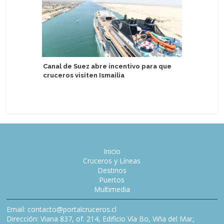
Canal de Suez abre incentivo para que
Dubrovnik
cruceros visiten Ismailia
primer s
Inicio
Cruceros y Líneas
Destinos
Puertos
Multimedia
Email: contacto@portalcruceros.cl
Dirección: Viana 837, of. 214, Edificio Vía Bo, Viña del Mar,