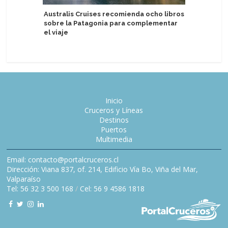
Valenciap
Australis Cruises recomienda ocho libros
primeros
sobre la Patagonia para complementar
pasajero
el viaje
Inicio
Cruceros y Líneas
Destinos
Puertos
Multimedia
Email: contacto@portalcruceros.cl
Dirección: Viana 837, of. 214, Edificio Vía Bo, Viña del Mar,
Valparaíso
Tel: 56 32 3 500 168
/
Cel: 56 9 4586 1818