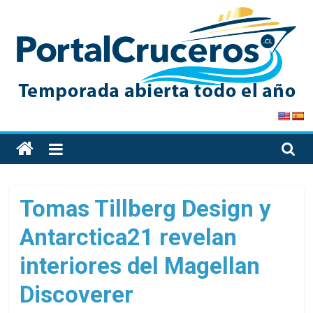
Skip
to
content
PortalCruceros
Toda
la
información
de
Tomas Tillberg Design y
cruceros
Antarctica21 revelan
en
un
interiores del Magellan
solo
sitio
Discoverer