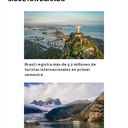
Brasil registra más de 5,2 millones de
Scenic Ec
turistas internacionales en primer
Hambur
semestre