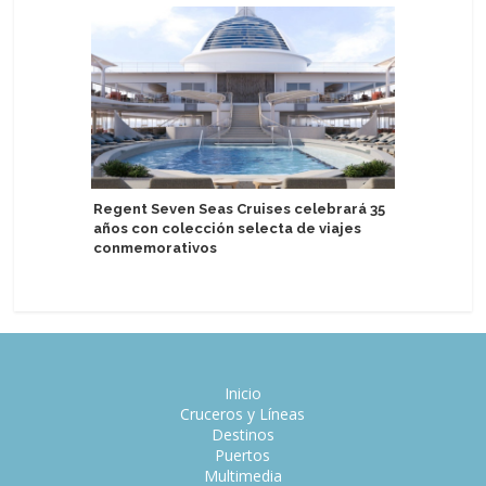
Regent Seven Seas Cruises celebrará 35
Atlas Oce
años con colección selecta de viajes
los pasos
conmemorativos
Inicio
Cruceros y Líneas
Destinos
Puertos
Multimedia