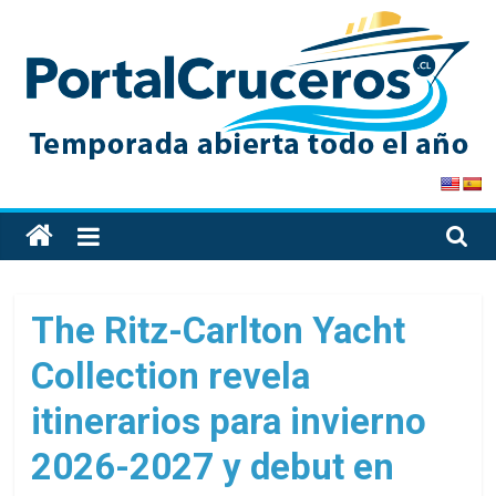
Skip
to
content
PortalCruceros
Toda
la
información
de
The Ritz-Carlton Yacht
cruceros
Collection revela
en
un
itinerarios para invierno
solo
sitio
2026-2027 y debut en