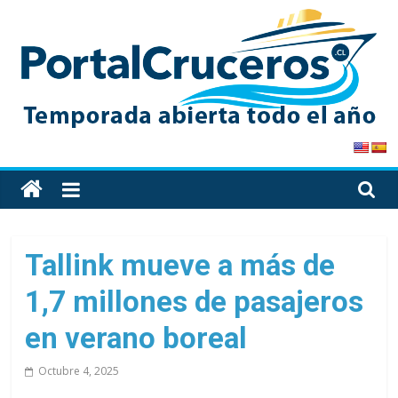
Skip
to
content
PortalCruceros
Toda
la
información
de
Tallink mueve a más de
cruceros
1,7 millones de pasajeros
en
un
en verano boreal
solo
sitio
Octubre 4, 2025