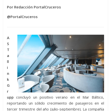
Por Redacción PortalCruceros
@PortalCruceros
A
S
T
a
ll
i
n
k
G
r
upp
concluyó un positivo verano en el Mar Báltico,
reportando un sólido crecimiento de pasajeros en el
tercer trimestre del año (julio-septiembre). La compañía