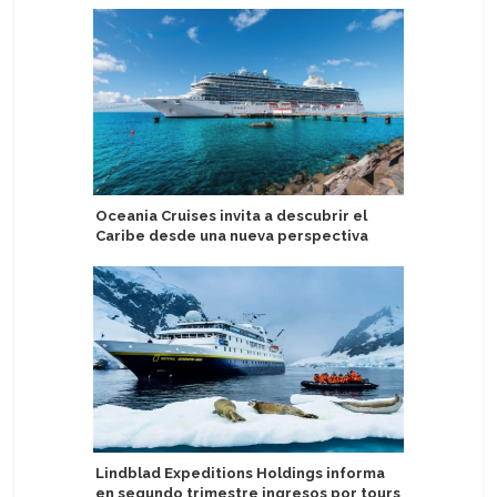
Oceania Cruises invita a descubrir el
Windrose
Caribe desde una nueva perspectiva
lujo con 
Lindblad Expeditions Holdings informa
Investiga
en segundo trimestre ingresos por tours
Corinthi