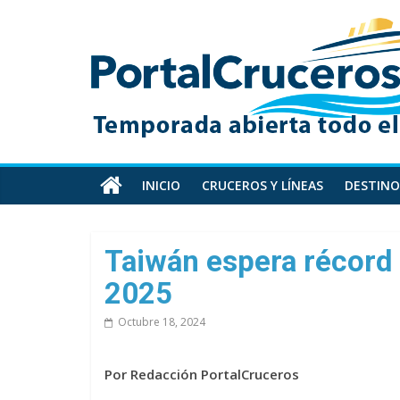
Skip
PortalCruceros
to
content
Toda
la
información
de
cruceros
en
INICIO
CRUCEROS Y LÍNEAS
DESTINO
un
solo
sitio
Taiwán espera récord 
2025
Octubre 18, 2024
Por Redacción PortalCruceros