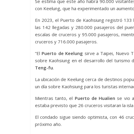
Se estima que este año habrá 90.000 visitant
con Keelung, que ha experimentado un aumento 
En 2023, el Puerto de Kaohsiung registró 133 
las 142 llegadas y 280.000 pasajeros del pue
escalas de cruceros y 95.000 pasajeros, mient
cruceros y 716.000 pasajeros.
“El
Puerto de Keelung
sirve a Taipei, Nuevo T
sobre Kaohsiung en el desarrollo del turismo d
Teng-fu
.
La ubicación de Keelung cerca de destinos popu
un día sobre Kaohsiung para los turistas interna
Mientras tanto, el
Puerto de Hualien
se vio a
estaba previsto que 26 cruceros visitaran la isl
El condado sigue siendo optimista, con 46 cr
próximo año.