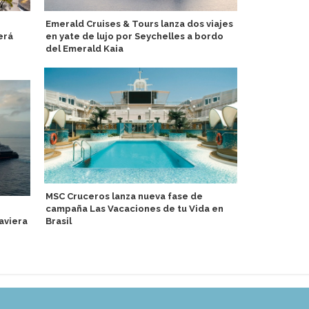
Emerald Cruises & Tours lanza dos viajes
Puerto de L
erá
en yate de lujo por Seychelles a bordo
acercan a 11
del Emerald Kaia
marítimas y
MSC Cruceros lanza nueva fase de
Guardia Cos
campaña Las Vacaciones de tu Vida en
pasajera del
aviera
Brasil
California