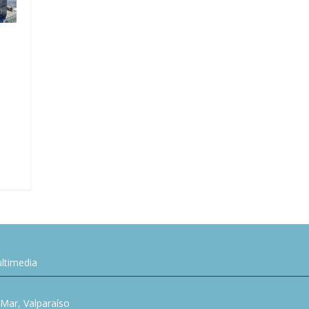
a
ltimedia
l Mar, Valparaíso