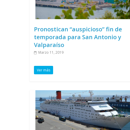
Pronostican “auspicioso” fin de
temporada para San Antonio y
Valparaíso
Marzo 11, 2019
Ver más