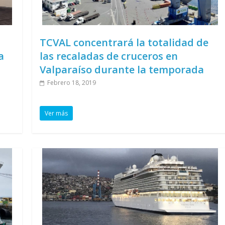
TCVAL concentrará la totalidad de
a
las recaladas de cruceros en
Valparaíso durante la temporada
Febrero 18, 2019
Ver más