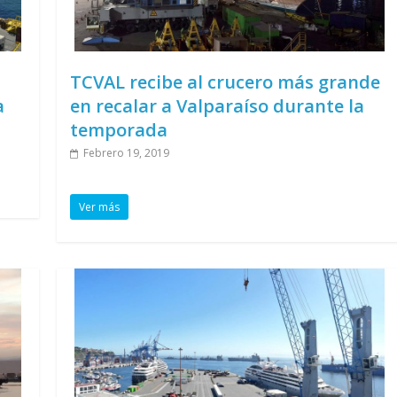
TCVAL recibe al crucero más grande
a
en recalar a Valparaíso durante la
temporada
Febrero 19, 2019
Ver más