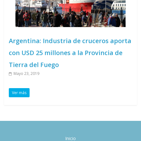
Argentina: Industria de cruceros aporta
con USD 25 millones a la Provincia de
Tierra del Fuego
Mayo 23, 2019
Ver más
Inicio