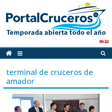
Skip
to
content
PortalCruceros
Toda
la
información
terminal de cruceros de
de
cruceros
amador
en
un
solo
sitio