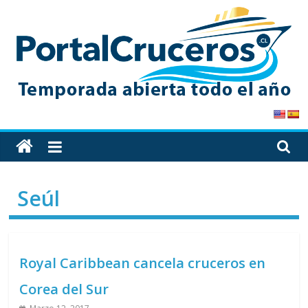
Skip
to
content
PortalCruceros
Toda
la
información
Seúl
de
cruceros
en
un
Royal Caribbean cancela cruceros en
solo
sitio
Corea del Sur