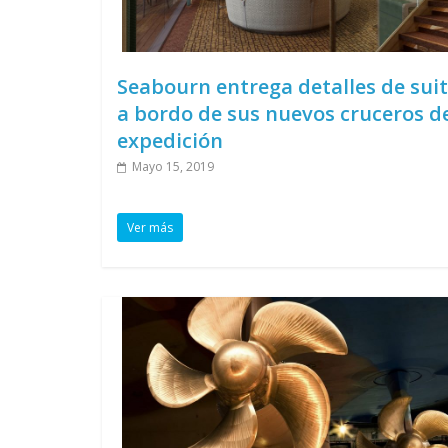
Seabourn entrega detalles de sui
a bordo de sus nuevos cruceros d
expedición
Mayo 15, 2019
Ver más