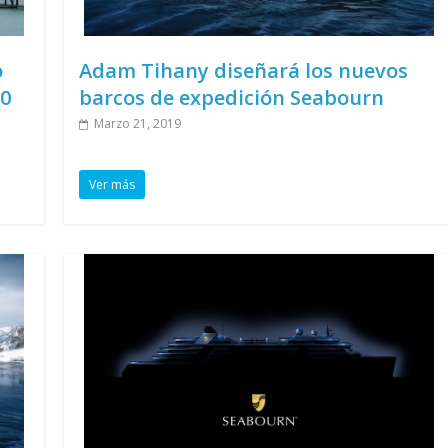
o
Adam Tihany diseñará los nuevos
20
barcos de expedición Seabourn
Marzo 21, 2019
Ver más