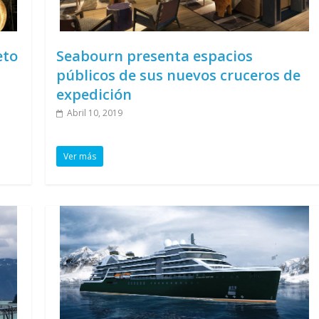
eto
Seabourn presenta espacios
públicos de sus nuevos cruceros de
expedición
Abril 10, 2019
Ver más