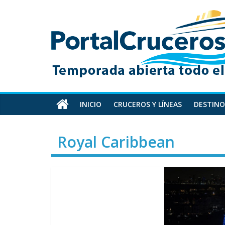
Skip
PortalCruceros
to
content
Toda
la
información
de
cruceros
en
INICIO
CRUCEROS Y LÍNEAS
DESTINO
un
solo
Royal Caribbean
sitio