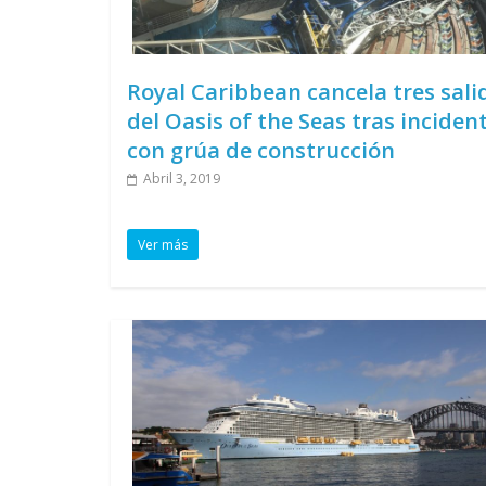
Royal Caribbean cancela tres sali
del Oasis of the Seas tras inciden
con grúa de construcción
Abril 3, 2019
Ver más