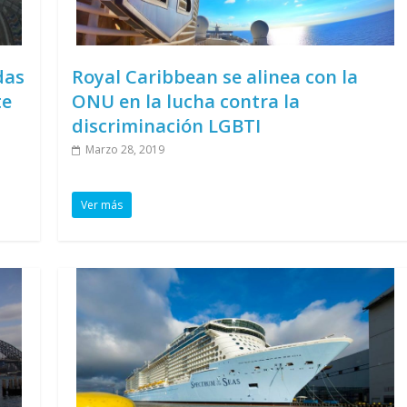
das
Royal Caribbean se alinea con la
te
ONU en la lucha contra la
discriminación LGBTI
Marzo 28, 2019
Ver más