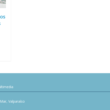
ios
s
ltimedia
l Mar, Valparaíso