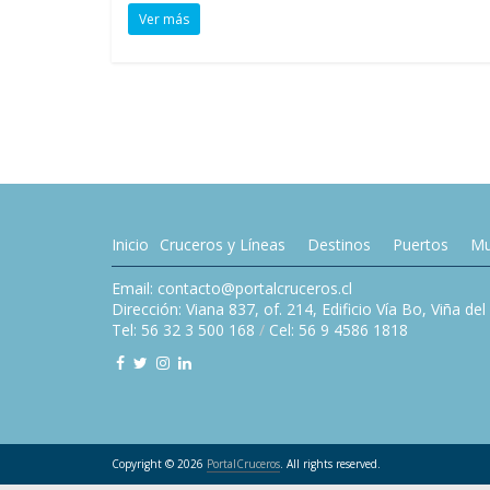
Ver más
Inicio
Cruceros y Líneas
Destinos
Puertos
Mu
Email: contacto@portalcruceros.cl
Dirección: Viana 837, of. 214, Edificio Vía Bo, Viña de
Tel: 56 32 3 500 168
/
Cel: 56 9 4586 1818
Copyright © 2026
PortalCruceros
. All rights reserved.