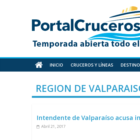
Skip
PortalCruceros
to
content
Toda
la
información
de
cruceros
en
INICIO
CRUCEROS Y LÍNEAS
DESTINO
un
solo
REGION DE VALPARAI
sitio
Intendente de Valparaíso acusa in
Abril 21, 2017