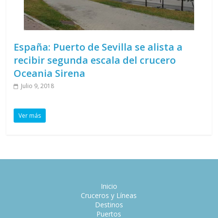
España: Puerto de Sevilla se alista a
recibir segunda escala del crucero
Oceania Sirena
Julio 9, 2018
Ver más
Inicio
Cruceros y Líneas
Destinos
Puertos