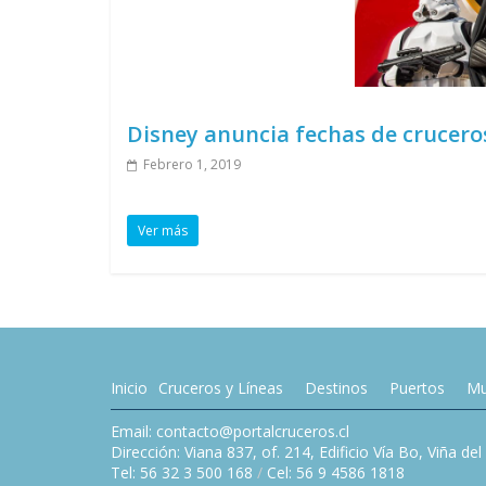
Disney anuncia fechas de crucero
Febrero 1, 2019
Ver más
Inicio
Cruceros y Líneas
Destinos
Puertos
Mu
Email: contacto@portalcruceros.cl
Dirección: Viana 837, of. 214, Edificio Vía Bo, Viña de
Tel: 56 32 3 500 168
/
Cel: 56 9 4586 1818