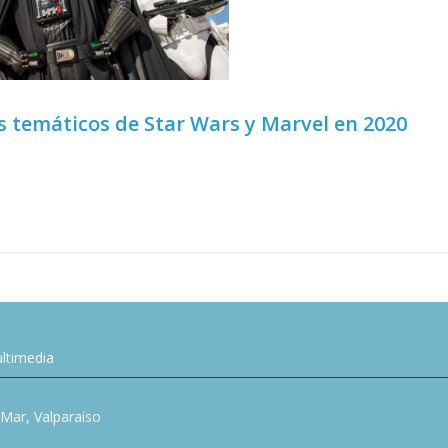
s temáticos de Star Wars y Marvel en 2020
ltimedia
l Mar, Valparaíso