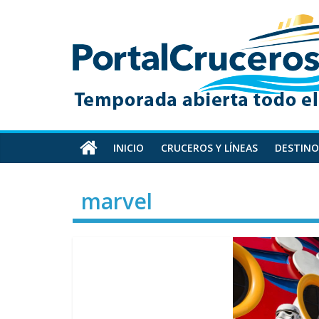
Skip
PortalCruceros
to
content
Toda
la
información
de
cruceros
en
INICIO
CRUCEROS Y LÍNEAS
DESTINO
un
solo
marvel
sitio