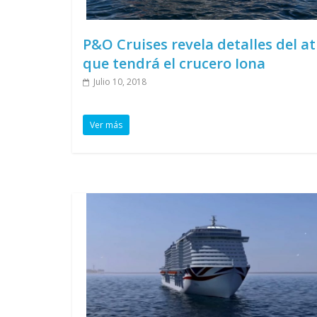
P&O Cruises revela detalles del at
que tendrá el crucero Iona
Julio 10, 2018
Ver más