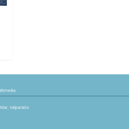
ltimedia
l Mar, Valparaíso