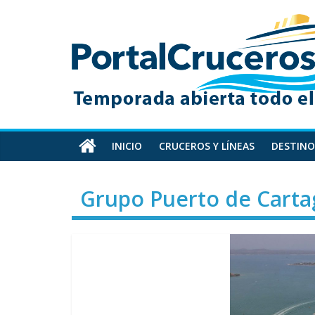
Skip
PortalCruceros
to
content
Toda
la
información
de
cruceros
en
INICIO
CRUCEROS Y LÍNEAS
DESTINO
un
solo
Grupo Puerto de Cart
sitio