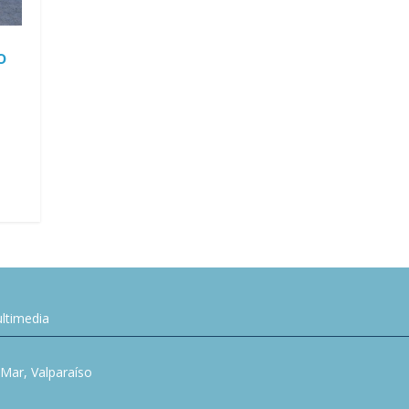
o
ltimedia
l Mar, Valparaíso