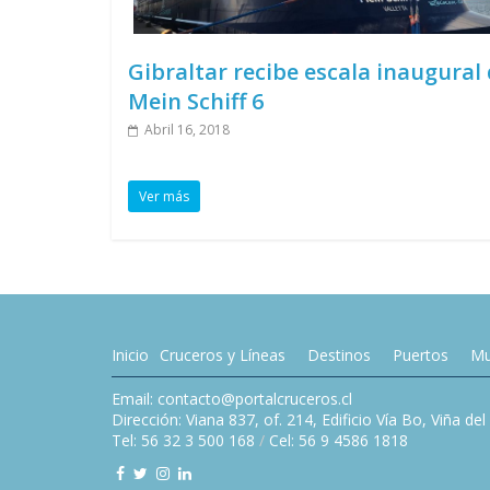
Gibraltar recibe escala inaugural 
Mein Schiff 6
Abril 16, 2018
Ver más
Inicio
Cruceros y Líneas
Destinos
Puertos
Mu
Email: contacto@portalcruceros.cl
Dirección: Viana 837, of. 214, Edificio Vía Bo, Viña de
Tel: 56 32 3 500 168
/
Cel: 56 9 4586 1818