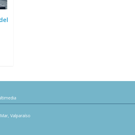
del
ltimedia
l Mar, Valparaíso