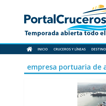
Skip
PortalCruceros
to
content
Toda
la
información
de
cruceros
en
INICIO
CRUCEROS Y LÍNEAS
DESTINO
un
solo
empresa portuaria de a
sitio