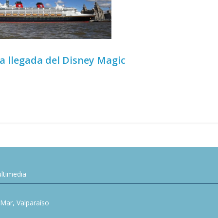
la llegada del Disney Magic
ltimedia
l Mar, Valparaíso