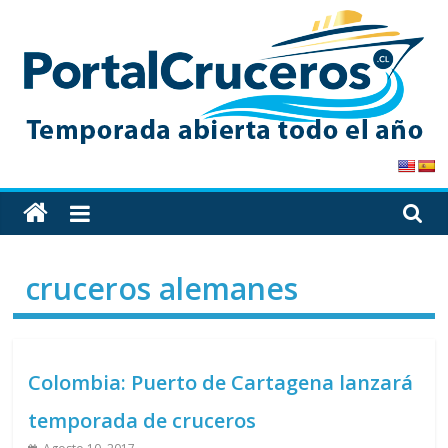
Skip
to
content
PortalCruceros
Toda
la
información
cruceros alemanes
de
cruceros
en
un
Colombia: Puerto de Cartagena lanzará
solo
sitio
temporada de cruceros