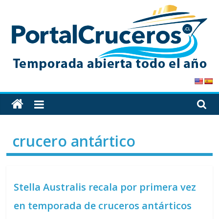
Skip
to
content
PortalCruceros
Toda
la
información
crucero antártico
de
cruceros
en
un
Stella Australis recala por primera vez
solo
sitio
en temporada de cruceros antárticos