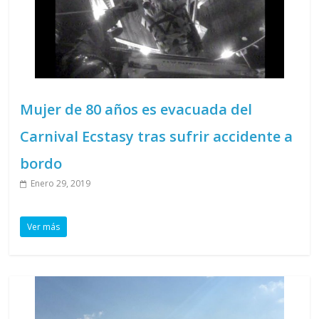
Mujer de 80 años es evacuada del
Carnival Ecstasy tras sufrir accidente a
bordo
Enero 29, 2019
Ver más