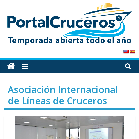
Skip
to
content
PortalCruceros
Toda
la
información
Asociación Internacional
de
cruceros
de Líneas de Cruceros
en
un
solo
sitio