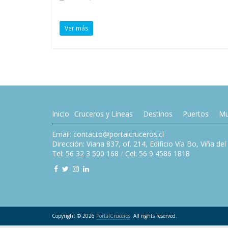
Ver más
Inicio
Cruceros y Líneas
Destinos
Puertos
Mu
Email: contacto@portalcruceros.cl
Dirección: Viana 837, of. 214, Edificio Vía Bo, Viña de
Tel: 56 32 3 500 168
/
Cel: 56 9 4586 1818
Copyright © 2026
PortalCruceros
. All rights reserved.