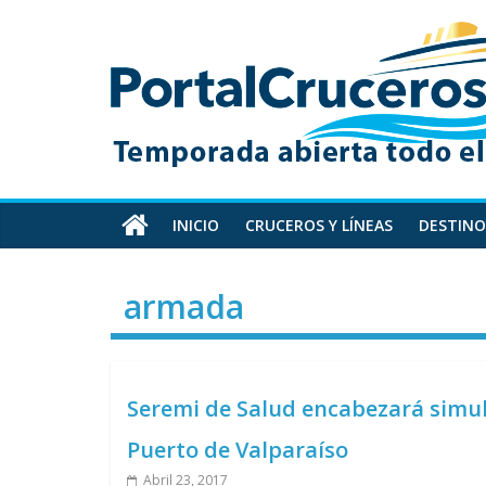
Skip
PortalCruceros
to
content
Toda
la
información
de
cruceros
en
INICIO
CRUCEROS Y LÍNEAS
DESTINO
un
solo
armada
sitio
Seremi de Salud encabezará simu
Puerto de Valparaíso
Abril 23, 2017