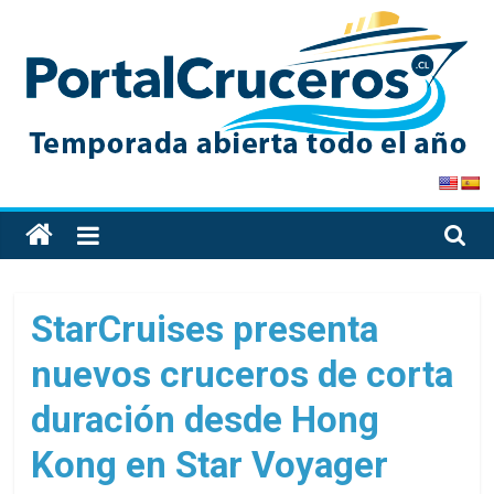
Skip
to
content
PortalCruceros
Toda
la
información
de
StarCruises presenta
cruceros
nuevos cruceros de corta
en
un
duración desde Hong
solo
sitio
Kong en Star Voyager