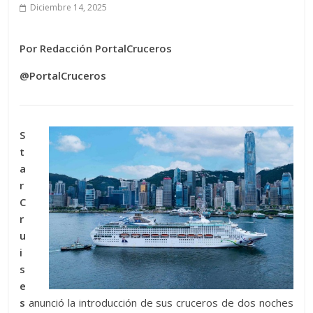
Diciembre 14, 2025
Por Redacción PortalCruceros
@PortalCruceros
S
t
a
r
C
r
u
i
s
e
s
anunció la introducción de sus cruceros de dos noches