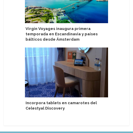
Virgin Voyages inaugura primera
Realizan
temporada en Escandinavia y países
Aman at S
bálticos desde Ámsterdam
AIDA Crui
Incorpora tablets en camarotes del
capacita
Celestyal Discovery