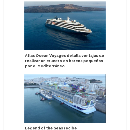
Atlas Ocean Voyages detalla ventajas de
Ambassad
realizar un crucero en barcos pequeños
reemplaz
por el Mediterráneo
Oriente
Legend of the Seas recibe
Equipo d