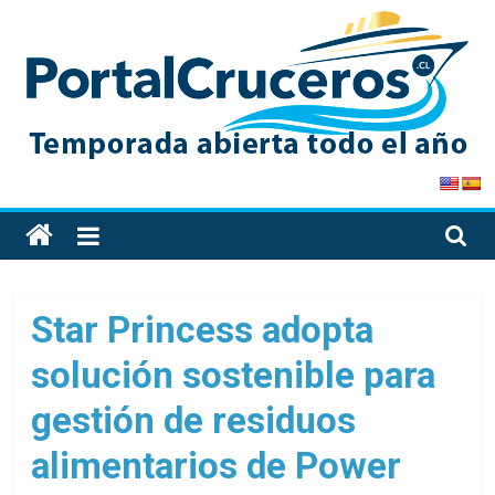
Skip
to
content
PortalCruceros
Toda
la
información
de
Star Princess adopta
cruceros
solución sostenible para
en
un
gestión de residuos
solo
sitio
alimentarios de Power