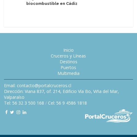
biocombustible en Cádiz
at Sea vi
Cellars
Inicio
Cruceros y Líneas
Destinos
Puertos
Multimedia
Email: contacto@portalcruceros.cl
Dirección: Viana 837, of. 214, Edificio Vía Bo, Viña del Mar,
Valparaíso
Tel: 56 32 3 500 168
/
Cel: 56 9 4586 1818