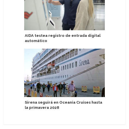
AIDA testea registro de entrada digital
Eximen a
automático
por dere
Sirena seguirá en Oceania Cruises hasta
Antarcti
la primavera 2028
Leica Ca