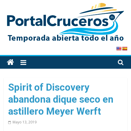
Skip
to
content
PortalCruceros
Toda
la
información
de
Spirit of Discovery
cruceros
abandona dique seco en
en
un
astillero Meyer Werft
solo
sitio
Mayo 13, 2019