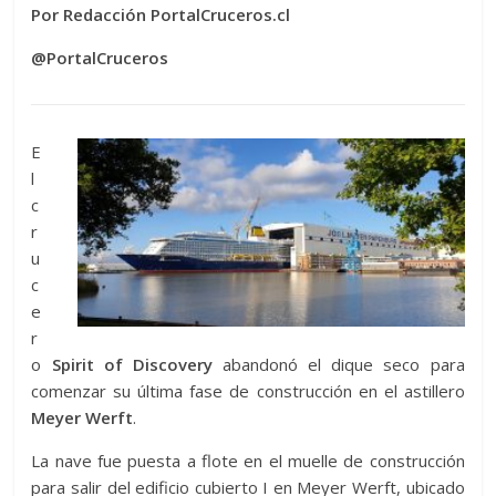
Por Redacción PortalCruceros.cl
@PortalCruceros
E
l
c
r
u
c
e
r
o
Spirit of Discovery
abandonó el dique seco para
comenzar su última fase de construcción en el astillero
Meyer Werft
.
La nave fue puesta a flote en el muelle de construcción
para salir del edificio cubierto I en Meyer Werft, ubicado