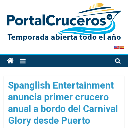
Skip
to
content
PortalCruceros
Toda
la
información
de
Spanglish Entertainment
cruceros
anuncia primer crucero
en
un
anual a bordo del Carnival
solo
sitio
Glory desde Puerto