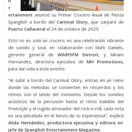
n
t
ertainment
anunció su Primer Crucero Anual de Fiesta
Spanglish a bordo del
Carnival Glory,
que zarpará de
Puerto Cañaveral
el 24 de octubre de 2025.
Esto no es solo un crucero; es una celebración vibrante
de sonido y soul, en colaboración con Mark Daniels,
gerente general de
Wild95FM Detroit,
y Miriam
Hernandez, directora ejecutiva de
MH Promotions,
para dar vida a este evento.
“Al subir a bordo del Carnival Glory, entras en un reino
donde las melodías se convierten en recuerdos y los
ritmos son el latido del momento. Desde los sonidos
acústicos de la percusión hasta el ritmo bailable del
Freestyle y el rugido atronador del rock-n-roll, cada nota
es una pincelada en el lienzo de tu experiencia”, explicó
Alida Hernández, productora ejecutiva y editora en
jefe de Spanglish Entertainment Magazine.