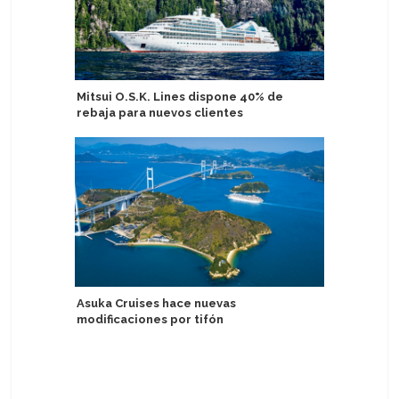
Mitsui O.S.K. Lines dispone 40% de
Tarragon
rebaja para nuevos clientes
comercia
Fleming
Asuka Cruises hace nuevas
modificaciones por tifón
Explora 
experienc
enriquec
Serene M