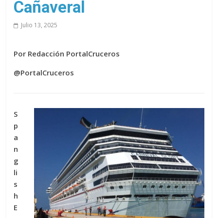
Cañaveral
Julio 13, 2025
Por Redacción PortalCruceros
@PortalCruceros
S
p
a
n
g
li
s
h
E