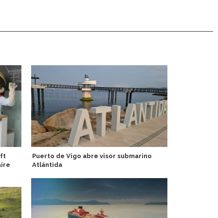
ft
Puerto de Vigo abre visor submarino
PortCastelló
aire
Atlántida
lúdica con 
turistas y r