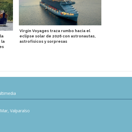
Virgin Voyages traza rumbo hacia el
la
eclipse solar de 2026 con astronautas,
Norwegian S
 la
astrofísicos y sorpresas
en viaje de
es
ltimedia
l Mar, Valparaíso