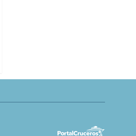
ky elimina escala en Dubai
The Majestic Line invita a explorar
 despedida
costa oeste de Escocia a través de
historia y el patrimonio de los cla