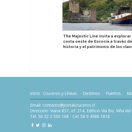
The Majestic Line invita a explorar 
costa oeste de Escocia a través de
historia y el patrimonio de los clan
Inicio
Cruceros y Líneas
Destinos
Puertos
Mu
Email: contacto@portalcruceros.cl
Dirección: Viana 837, of. 214, Edificio Vía Bo, Viña de
Tel: 56 32 3 500 168
/
Cel: 56 9 4586 1818