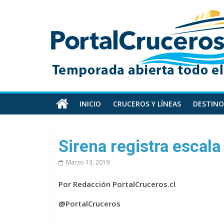
Skip
PortalCruceros
to
content
Toda
la
información
de
cruceros
en
INICIO
CRUCEROS Y LÍNEAS
DESTINO
un
solo
sitio
Sirena registra escala
Marzo 13, 2019
Por Redacción PortalCruceros.cl
@PortalCruceros