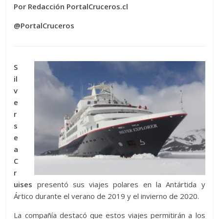
Por Redacción PortalCruceros.cl
@PortalCruceros
S
il
v
e
r
s
e
a
C
r
uises
presentó sus viajes polares en la Antártida y
Ártico durante el verano de 2019 y el invierno de 2020.
La compañía destacó que estos viajes permitirán a los