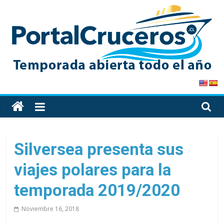
Skip
to
content
PortalCruceros
Toda
la
información
de
Silversea presenta sus
cruceros
viajes polares para la
en
un
temporada 2019/2020
solo
sitio
Noviembre 16, 2018