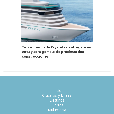
Aurora E
Tercer barco de Crystal se entregará en
descuent
2034 y será gemelo de próximas dos
construcciones
Inicio
Cruceros y Líneas
Destinos
Puertos
Multimedia