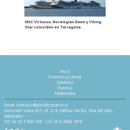
MSC Virtuosa, Norwegian Dawn y Viking
Argentin
Star coinciden en Tarragona
comparte
proyecto
Inicio
Cruceros y Líneas
Destinos
Puertos
Multimedia
Email: contacto@portalcruceros.cl
Dirección: Viana 837, of. 214, Edificio Vía Bo, Viña del Mar,
Valparaíso
Tel: 56 32 3 500 168
/
Cel: 56 9 4586 1818