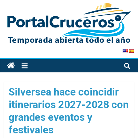
Skip
to
content
PortalCruceros
Toda
la
información
de
Silversea hace coincidir
cruceros
itinerarios 2027-2028 con
en
un
grandes eventos y
solo
sitio
festivales