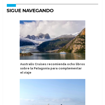
SIGUE NAVEGANDO
Australis Cruises recomienda ocho libros
Starboar
sobre la Patagonia para complementar
venta em
el viaje
of the S