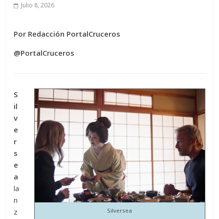
Julio 8, 2026
Por Redacción PortalCruceros
@PortalCruceros
S
il
v
e
r
s
e
a
la
n
z
Silversea