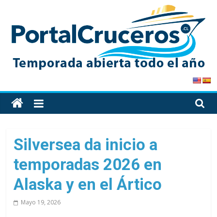
Skip
to
content
PortalCruceros
Toda
la
información
de
Silversea da inicio a
cruceros
temporadas 2026 en
en
un
Alaska y en el Ártico
solo
sitio
Mayo 19, 2026