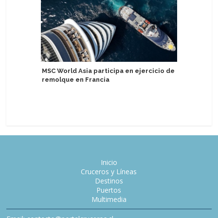
MSC World Asia participa en ejercicio de
Agencia 
remolque en Francia
socio de
Inicio
Cruceros y Líneas
Destinos
Puertos
Multimedia