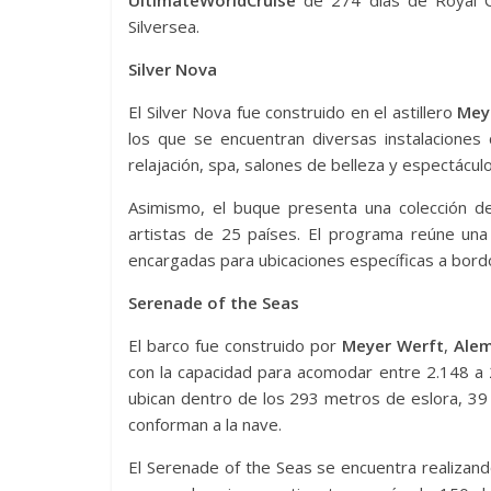
UltimateWorldCruise
de 274 días de Royal C
Silversea.
Silver Nova
El Silver Nova fue construido en el astillero
Mey
los que se encuentran diversas instalaciones 
relajación, spa, salones de belleza y espectácu
Asimismo, el buque presenta una colección 
artistas de 25 países. El programa reúne una 
encargadas para ubicaciones específicas a bordo
Serenade of the Seas
El barco fue construido por
Meyer Werft
,
Alem
con la capacidad para acomodar entre 2.148 a 
ubican dentro de los 293 metros de eslora, 3
conforman a la nave.
El Serenade of the Seas se encuentra realizando