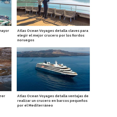
mayor
Atlas Ocean Voyages detalla claves para
Compañeros 
elegir el mejor crucero por los fiordos
bordo del Io
noruegos
Silversea f
rer
Atlas Ocean Voyages detalla ventajas de
con Perrygo
realizar un crucero en barcos pequeños
por el Mediterráneo