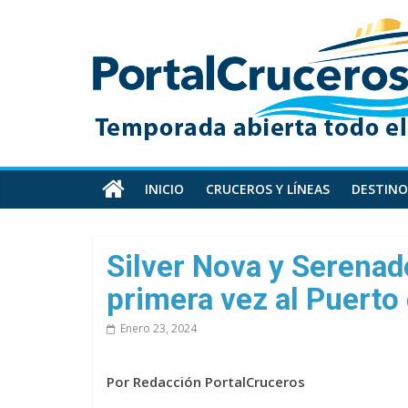
Skip
PortalCruceros
to
content
Toda
la
información
de
cruceros
en
INICIO
CRUCEROS Y LÍNEAS
DESTINO
un
solo
sitio
Silver Nova y Serenad
primera vez al Puerto
Enero 23, 2024
Por Redacción PortalCruceros