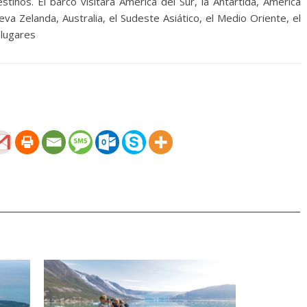
tinos. El barco visitará América del Sur, la Antártida, América
eva Zelanda, Australia, el Sudeste Asiático, el Medio Oriente, el
 lugares