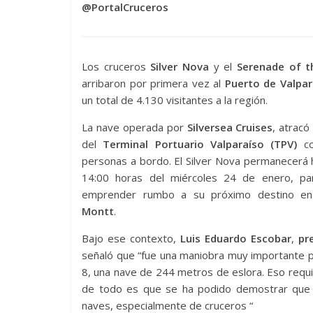
@PortalCruceros
Los cruceros
Silver Nova
y el
Serenade of t
arribaron por primera vez al
Puerto de Valpar
un total de 4.130 visitantes a la región.
La nave operada por
Silversea Cruises
, atracó 
del
Terminal Portuario Valparaíso (TPV)
co
personas a bordo. El Silver Nova permanecerá 
14:00 horas del miércoles 24 de enero, pa
emprender rumbo a su próximo destino 
Montt
.
Bajo ese contexto,
Luis Eduardo Escobar
,
pre
señaló que “f
ue una maniobra muy importante p
8, una nave de 244 metros de eslora.
Eso requi
de todo es que se ha podido demostrar que e
naves, especialmente de cruceros “