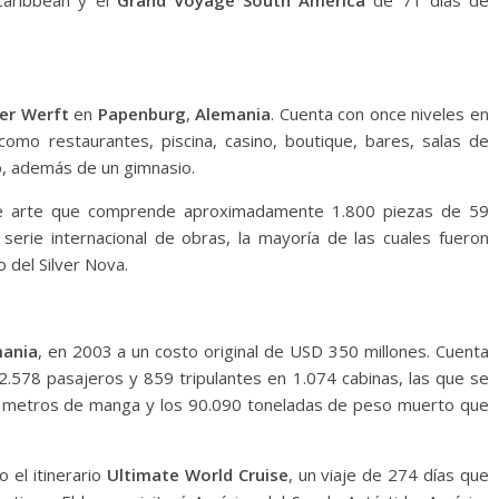
aribbean y el
Grand Voyage South America
de 71 días de
er Werft
en
Papenburg
,
Alemania
. Cuenta con once niveles en
como restaurantes, piscina, casino, boutique, bares, salas de
lo, además de un gimnasio.
de arte que comprende aproximadamente 1.800 piezas de 59
serie internacional de obras, la mayoría de las cuales fueron
 del Silver Nova.
ania
, en 2003 a un costo original de USD 350 millones. Cuenta
2.578 pasajeros y 859 tripulantes en 1.074 cabinas, las que se
9 metros de manga y los 90.090 toneladas de peso muerto que
 el itinerario
Ultimate World Cruise
, un viaje de 274 días que