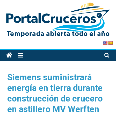
Skip
to
content
PortalCruceros
Toda
la
información
de
Siemens suministrará
cruceros
energía en tierra durante
en
un
construcción de crucero
solo
sitio
en astillero MV Werften