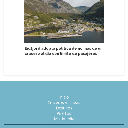
Eidfjord adopta política de no más de un
Agente d
crucero al día con límite de pasajeros
puntos e
P&O Crui
Inicio
Cruceros y Líneas
Destinos
Puertos
Multimedia