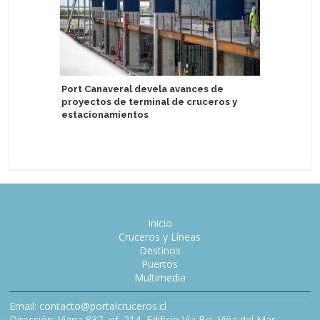
Port Canaveral devela avances de
proyectos de terminal de cruceros y
Legend o
estacionamientos
biocombu
Inicio
Cruceros y Líneas
Destinos
Puertos
Multimedia
Email: contacto@portalcruceros.cl
Dirección: Viana 837, of. 214, Edificio Vía Bo, Viña del Mar,