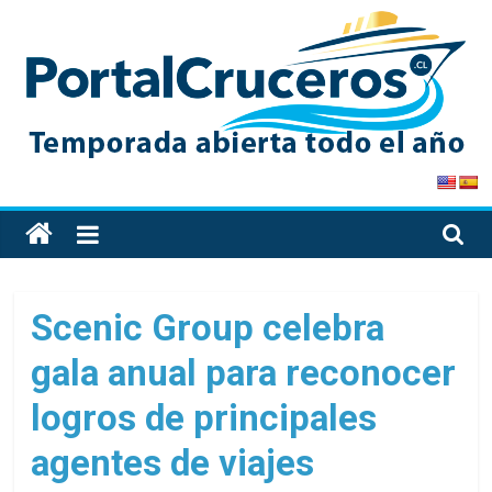
Skip
to
content
PortalCruceros
Toda
la
información
de
Scenic Group celebra
cruceros
gala anual para reconocer
en
un
logros de principales
solo
sitio
agentes de viajes