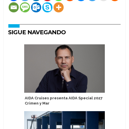
SIGUE NAVEGANDO
AIDA Cruises presenta AIDA Special 2027
The Ritz-
Crimen y Mar
Eberjey 
dormir de