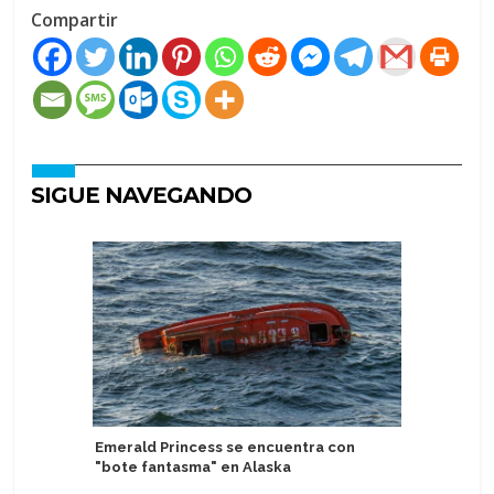
Compartir
SIGUE NAVEGANDO
Emerald Princess se encuentra con
Emerald 
"bote fantasma" en Alaska
exclusiv
de habla