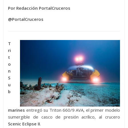
Por Redacción PortalCruceros
@PortalCruceros
T
ri
t
o
n
S
u
b
marines
entregó su Triton 660/9 AVA, el primer modelo
sumergible de casco de presión acrílico, al crucero
Scenic Eclipse II
.