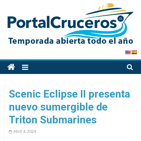
Skip
to
content
PortalCruceros
Toda
la
información
de
Scenic Eclipse II presenta
cruceros
nuevo sumergible de
en
un
Triton Submarines
solo
sitio
Abril 4, 2024