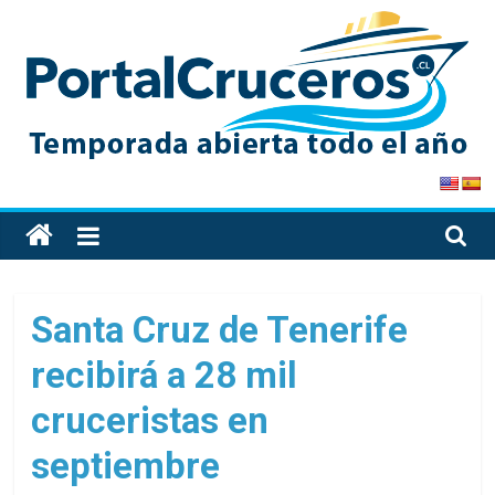
Skip
to
content
PortalCruceros
Toda
la
información
de
Santa Cruz de Tenerife
cruceros
recibirá a 28 mil
en
un
cruceristas en
solo
sitio
septiembre