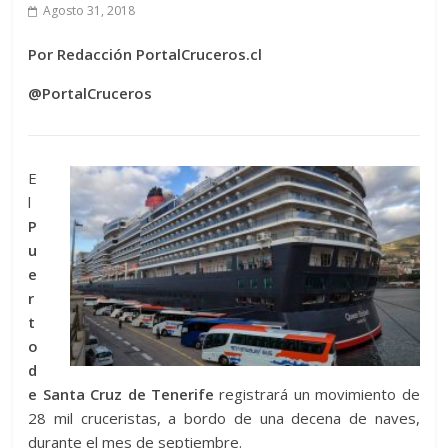
Agosto 31, 2018
Por Redacción PortalCruceros.cl
@PortalCruceros
E
l
P
u
e
r
t
o
d
e Santa Cruz de Tenerife
registrará un movimiento de
28 mil cruceristas, a bordo de una decena de naves,
durante el mes de septiembre.