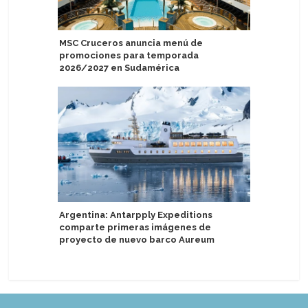
MSC Cruceros anuncia menú de
Groenlan
promociones para temporada
kilos de
2026/2027 en Sudamérica
de Ittoq
Argentina: Antarpply Expeditions
MSC World
comparte primeras imágenes de
remolque
proyecto de nuevo barco Aureum