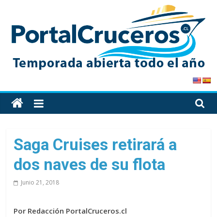
Skip
to
content
PortalCruceros
Toda
la
información
de
Saga Cruises retirará a
cruceros
dos naves de su flota
en
un
Junio 21, 2018
solo
sitio
Por Redacción PortalCruceros.cl