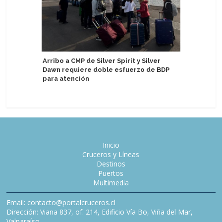
Arribo a CMP de Silver Spirit y Silver
Realizan
Dawn requiere doble esfuerzo de BDP
Aman at S
para atención
Inicio
Cruceros y Líneas
Destinos
Puertos
Multimedia
Email: contacto@portalcruceros.cl
Dirección: Viana 837, of. 214, Edificio Vía Bo, Viña del Mar,
Valparaíso