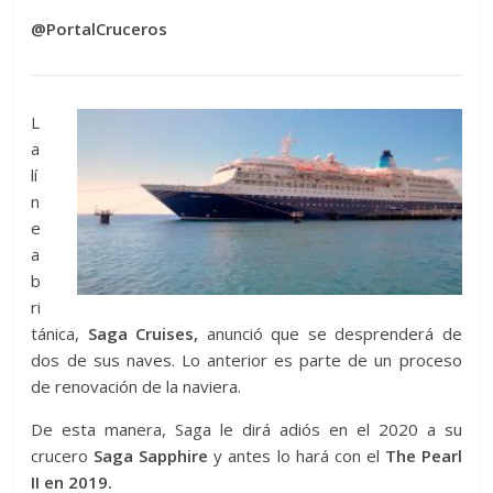
@PortalCruceros
L
a
lí
n
e
a
b
ri
tánica,
Saga Cruises,
anunció que se desprenderá de
dos de sus naves. Lo anterior es parte de un proceso
de renovación de la naviera.
De esta manera, Saga le dirá adiós en el 2020 a su
crucero
Saga Sapphire
y antes lo hará con el
The Pearl
II en 2019.