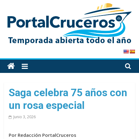
Skip
to
content
PortalCruceros
Toda
la
información
de
Saga celebra 75 años con
cruceros
un rosa especial
en
un
Junio 3, 2026
solo
sitio
Por Redacción PortalCruceros