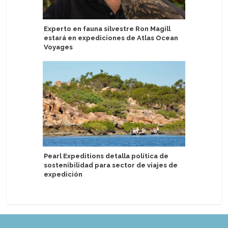
Experto en fauna silvestre Ron Magill
Groenlan
estará en expediciones de Atlas Ocean
kilos de
Voyages
de Ittoq
Pearl Expeditions detalla política de
Canal de
sostenibilidad para sector de viajes de
cruceros 
expedición