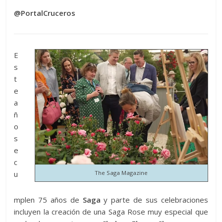
@PortalCruceros
E
s
t
e
a
ñ
o
s
e
c
u
The Saga Magazine
mplen 75 años de
Saga
y parte de sus celebraciones
incluyen la creación de una Saga Rose muy especial que