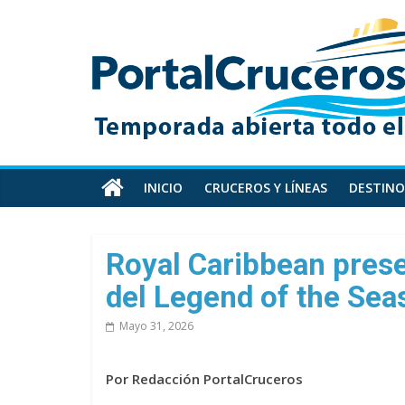
Skip
PortalCruceros
to
content
Toda
la
información
de
cruceros
en
INICIO
CRUCEROS Y LÍNEAS
DESTINO
un
solo
sitio
Royal Caribbean prese
del Legend of the Sea
Mayo 31, 2026
Por Redacción PortalCruceros