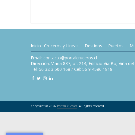
Inicio
Cruceros y Líneas
Destinos
Puertos
Mu
Email: contacto@portalcruceros.cl
Dirección: Viana 837, of. 214, Edificio Vía Bo, Viña de
Tel: 56 32 3 500 168
/
Cel: 56 9 4586 1818
Copyright © 2026
PortalCruceros
. All rights reserved.