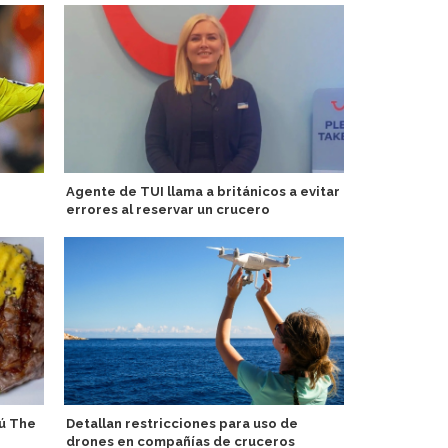
Agente de TUI llama a británicos a evitar
Cantante re
errores al reservar un crucero
en Margarita
ú The
Detallan restricciones para uso de
Celebration
drones en compañías de cruceros
aniversario 