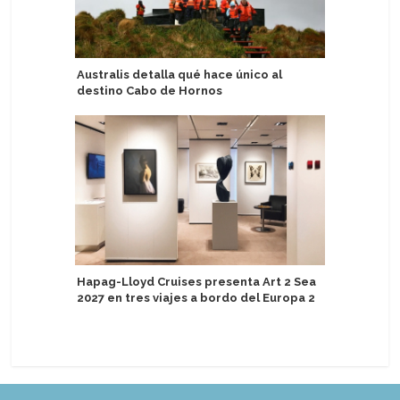
Australis detalla qué hace único al
Organiza
destino Cabo de Hornos
Havila V
clasifica
Hapag-Lloyd Cruises presenta Art 2 Sea
2027 en tres viajes a bordo del Europa 2
Aprueban
atención