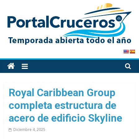
Skip
to
content
PortalCruceros
Toda
la
información
de
Royal Caribbean Group
cruceros
completa estructura de
en
un
acero de edificio Skyline
solo
sitio
Diciembre 4, 2025