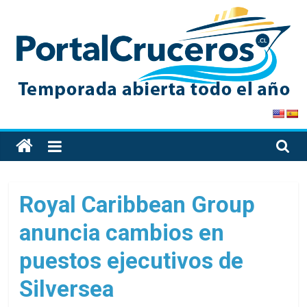
Skip
to
content
PortalCruceros
Toda
la
información
de
Royal Caribbean Group
cruceros
anuncia cambios en
en
un
puestos ejecutivos de
solo
sitio
Silversea