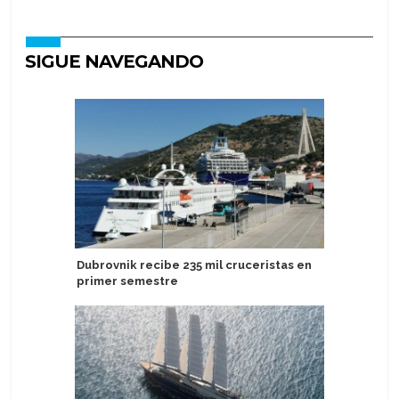
SIGUE NAVEGANDO
Dubrovnik recibe 235 mil cruceristas en
Puerto d
primer semestre
energía e