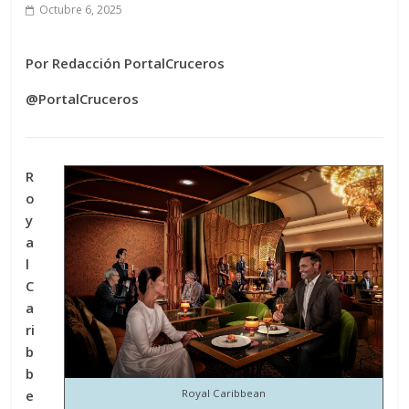
Octubre 6, 2025
Por Redacción PortalCruceros
@PortalCruceros
R
o
y
a
l
C
a
ri
b
b
e
Royal Caribbean