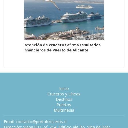
Atención de cruceros afirma resultados
Norwegia
financieros de Puerto de Alicante
costos a
Inicio
Cruceros y Líneas
Destinos
Puertos
Multimedia
Email: contacto@portalcruceros.cl
Dirección: Viana 837, of. 214, Edificio Vía Bo, Viña del Mar,