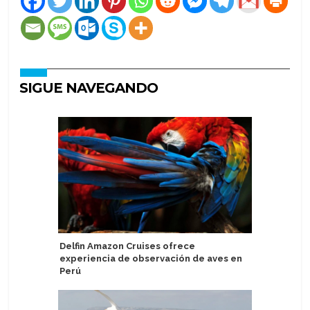
SIGUE NAVEGANDO
Delfin Amazon Cruises ofrece
Regent S
experiencia de observación de aves en
nuevas e
Perú
navideña