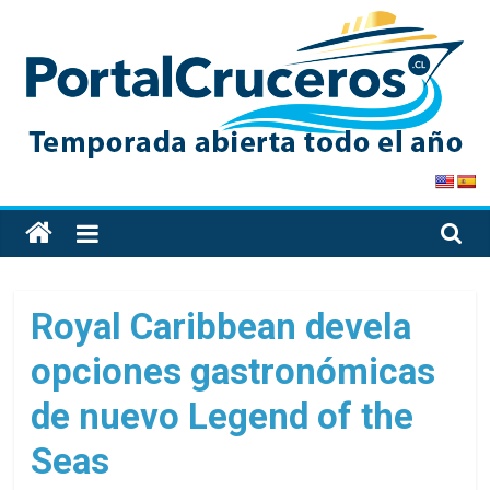
Skip
to
content
PortalCruceros
Toda
la
información
de
Royal Caribbean devela
cruceros
opciones gastronómicas
en
un
de nuevo Legend of the
solo
sitio
Seas