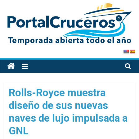
Skip
to
content
PortalCruceros
Toda
la
información
de
Rolls-Royce muestra
cruceros
diseño de sus nuevas
en
un
naves de lujo impulsada a
solo
sitio
GNL