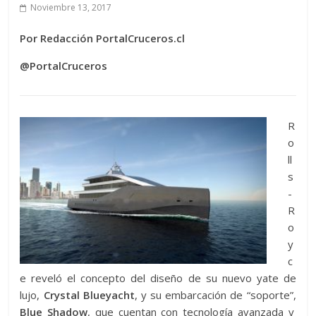
Noviembre 13, 2017
Por Redacción PortalCruceros.cl
@PortalCruceros
R
o
ll
s
-
R
o
y
c
e reveló el concepto del diseño de su nuevo yate de
lujo,
Crystal Blueyacht
, y su embarcación de “soporte”,
Blue Shadow
, que cuentan con tecnología avanzada y