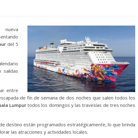
 nueva
sentando
pur
del 5
endario
 salidas
nar entre
de escapada de fin de semana de dos noches que salen todos los
ala Lumpur
todos los domingos y las travesías de tres noches
o de destino están programados estratégicamente, lo que brinda
rar las atracciones y actividades locales.