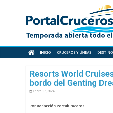
Skip
PortalCruceros
to
content
Toda
la
información
de
cruceros
en
INICIO
CRUCEROS Y LÍNEAS
DESTINO
un
solo
sitio
Resorts World Cruise
bordo del Genting Dr
Enero 17, 2024
Por Redacción PortalCruceros