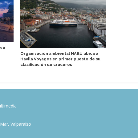
a a
MSC Crucero
Organización ambiental NABU ubica a
cargo en ár
Havila Voyages en primer puesto de su
Cliente y E
clasificación de cruceros
ltimedia
l Mar, Valparaíso