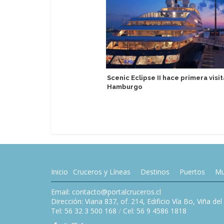
Scenic Eclipse II hace primera visit
Hamburgo
Inicio
Cruceros y Líneas
Destinos
Puertos
Mu
Email: contacto@portalcruceros.cl
Dirección: Viana 837, of. 214, Edificio Vía Bo, Viña de
Tel: 56 32 3 500 168
/
Cel: 56 9 4586 1818