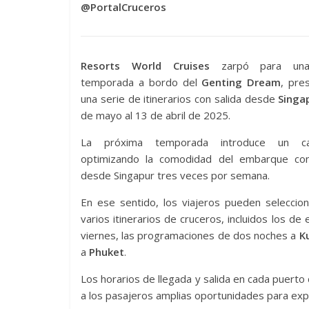
@PortalCruceros
Resorts World Cruises
zarpó para una
temporada a bordo del
Genting Dream
, pre
una serie de itinerarios con salida desde
Singa
de mayo al 13 de abril de 2025.
La próxima temporada introduce un cal
optimizando la comodidad del embarque con
desde Singapur tres veces por semana.
En ese sentido, los viajeros pueden seleccio
varios itinerarios de cruceros, incluidos los 
viernes, las programaciones de dos noches a
Ku
a
Phuket
.
Los horarios de llegada y salida en cada puert
a los pasajeros amplias oportunidades para explo