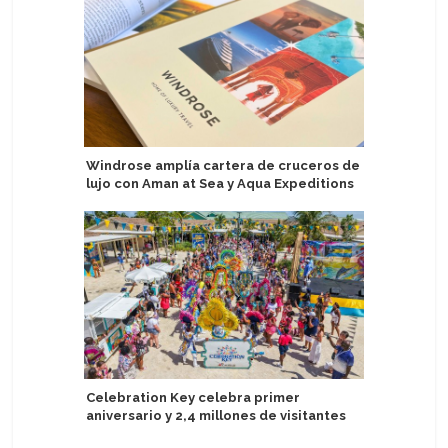
Windrose amplía cartera de cruceros de
Alumnos d
lujo con Aman at Sea y Aqua Expeditions
capacitac
the Seas
Celebration Key celebra primer
aniversario y 2,4 millones de visitantes
Sostenib
certifica