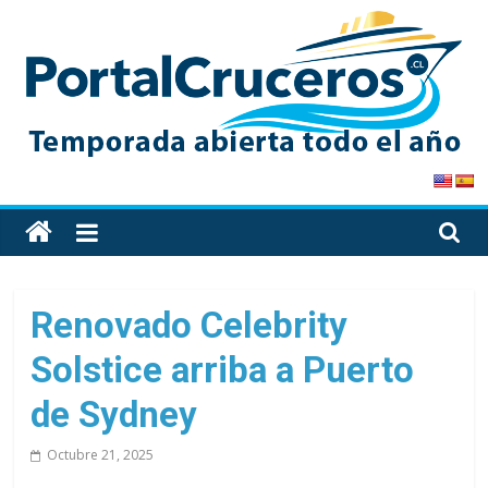
Skip
to
content
PortalCruceros
Toda
la
información
de
Renovado Celebrity
cruceros
Solstice arriba a Puerto
en
un
de Sydney
solo
sitio
Octubre 21, 2025