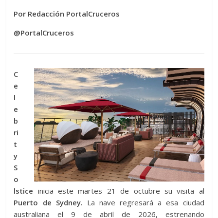
Por Redacción PortalCruceros
@PortalCruceros
C
e
l
e
b
ri
t
y
S
o
lstice
inicia este martes 21 de octubre su visita al
Puerto de Sydney.
La nave regresará a esa ciudad
australiana el 9 de abril de 2026, estrenando