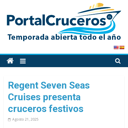
Skip
to
content
PortalCruceros
Toda
la
información
de
Regent Seven Seas
cruceros
Cruises presenta
en
un
cruceros festivos
solo
sitio
Agosto 21, 2025