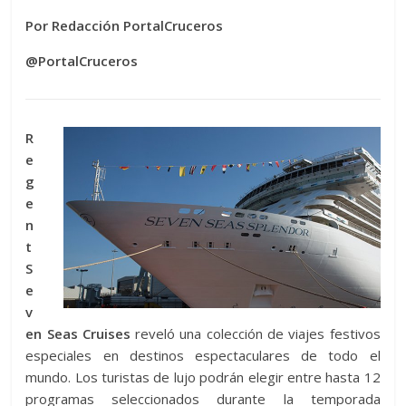
Por Redacción PortalCruceros
@PortalCruceros
R
e
g
e
n
t
S
e
v
en Seas Cruises
reveló una colección de viajes festivos
especiales en destinos espectaculares de todo el
mundo. Los turistas de lujo podrán elegir entre hasta 12
programas seleccionados durante la temporada