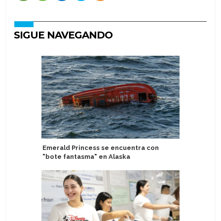
SIGUE NAVEGANDO
Emerald Princess se encuentra con
Tarragon
"bote fantasma" en Alaska
certifica